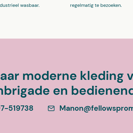
ndustrieel wasbaar.
regelmatig te bezoeken.
 naar moderne kleding
nbrigade en bedienen
7-519738
Manon@fellowspromo