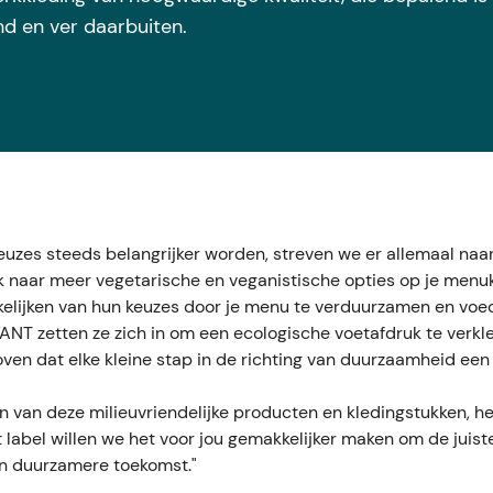
nd en ver daarbuiten.
keuzes steeds belangrijker worden, streven we er allemaal naa
k naar meer vegetarische en veganistische opties op je menuka
kkelijken van hun keuzes door je menu te verduurzamen en voed
T zetten ze zich in om een ecologische voetafdruk te verklei
ven dat elke kleine stap in de richting van duurzaamheid een
en van deze milieuvriendelijke producten en kledingstukken, 
t label willen we het voor jou gemakkelijker maken om de juist
en duurzamere toekomst."