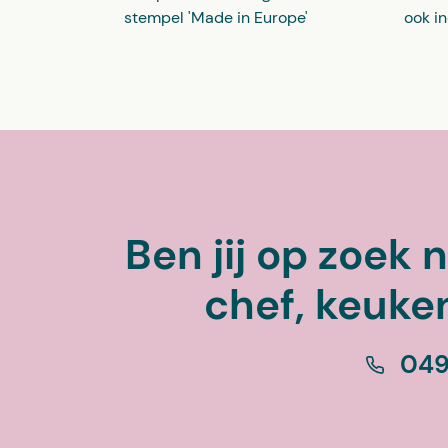
stempel 'Made in Europe'
ook i
Ben jij op zoek
chef, keuke
049