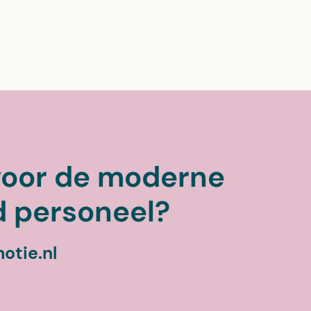
 voor de moderne
d personeel?
tie.nl