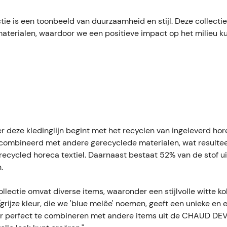
ie is een toonbeeld van duurzaamheid en stijl. Deze collectie 
terialen, waardoor we een positieve impact op het milieu 
r deze kledinglijn begint met het recyclen van ingeleverd hor
combineerd met andere gerecyclede materialen, wat resultee
gerecycled horeca textiel. Daarnaast bestaat 52% van de stof u
.
collectie omvat diverse items, waaronder een stijlvolle witte k
grijze kleur, die we 'blue melêe' noemen, geeft een unieke en e
eur perfect te combineren met andere items uit de CHAUD DEV