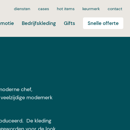
diensten
cases
hot items
keurmerk
contact
omotie
Bedrijfskleding
Gifts
Snelle offerte
moderne chef,
n veelzijdige modemerk
oduceerd.
De kleding
s geworden voor de look