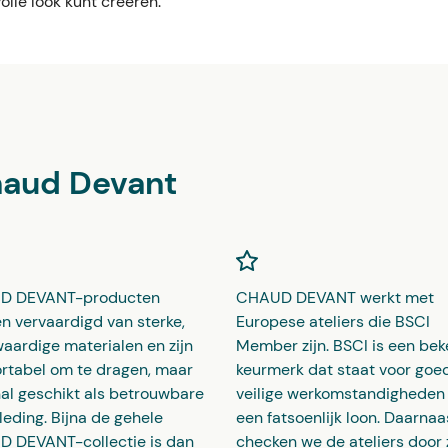
lle look kunt creëren."
haud Devant
D DEVANT-producten
CHAUD DEVANT werkt met
n vervaardigd van sterke,
Europese ateliers die BSCI
aardige materialen en zijn
Member zijn. BSCI is een be
rtabel om te dragen, maar
keurmerk dat staat voor goe
al geschikt als betrouwbare
veilige werkomstandigheden
leding. Bijna de gehele
een fatsoenlijk loon. Daarnaa
 DEVANT-collectie is dan
checken we de ateliers door z