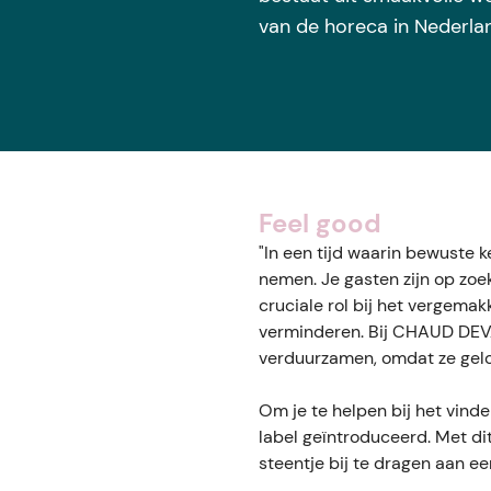
van de horeca in Nederla
Feel good
"In een tijd waarin bewuste 
nemen. Je gasten zijn op zoe
cruciale rol bij het vergema
verminderen. Bij CHAUD DEVAN
verduurzamen, omdat ze gelo
Om je te helpen bij het vind
label geïntroduceerd. Met di
steentje bij te dragen aan e