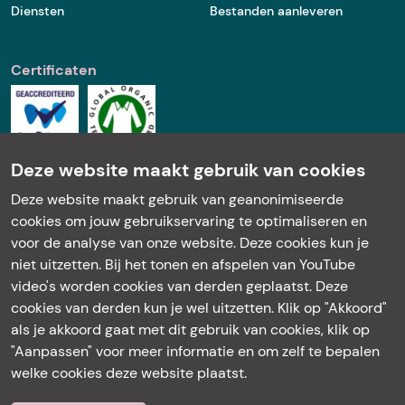
Diensten
Bestanden aanleveren
Certificaten
Deze website maakt gebruik van cookies
Deze website maakt gebruik van geanonimiseerde
Kantoor | Showroom
cookies om jouw gebruikservaring te optimaliseren en
Markt 32 A
voor de analyse van onze website. Deze cookies kun je
5521 AN Eersel
niet uitzetten. Bij het tonen en afspelen van YouTube
Maandag t/m donderdag
video's worden cookies van derden geplaatst. Deze
van 08:30 tot 17:00u
cookies van derden kun je wel uitzetten. Klik op "Akkoord"
Vrijdag van 08:30 tot 16:30u
als je akkoord gaat met dit gebruik van cookies, klik op
Keurmerk
"Aanpassen" voor meer informatie en om zelf te bepalen
Contact
welke cookies deze website plaatst.